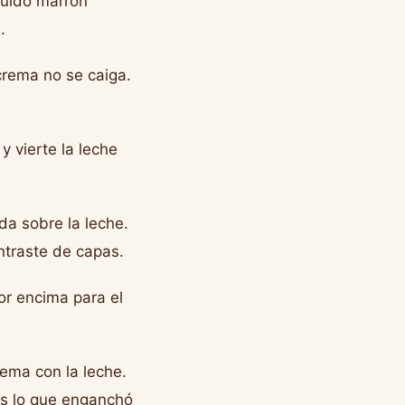
quido marrón
.
crema no se caiga.
 vierte la leche
da sobre la leche.
ntraste de capas.
or encima para el
rema con la leche.
 es lo que enganchó