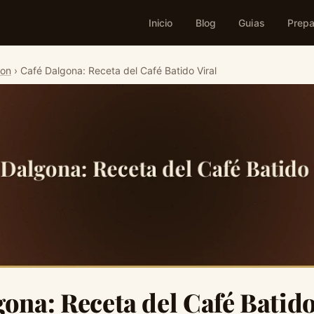
Inicio
Blog
Guias
Prepa
ion
› Café Dalgona: Receta del Café Batido Viral
ona: Receta del Café Batido