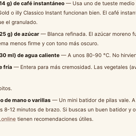
14 g) de café instantáneo
— Usa uno de tueste medio 
d o illy Classico Instant funcionan bien. El café instan
ue el granulado.
25 g) de azúcar
— Blanca refinada. El azúcar moreno f
ema menos firme y con tono más oscuro.
30 ml) de agua caliente
— A unos 80-90 °C. No hirvie
 fría
— Entera para más cremosidad. Las vegetales (av
itos.
co de mano o varillas
— Un mini batidor de pilas vale. A
s 8-12 minutos de brazo. Si buscas un buen batidor y ot
.online
tienen recomendaciones útiles.