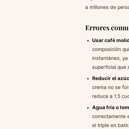
a millones de per
Errores comun
Usar café moli
composición quí
instantáneo, ya
superficial que 
Reducir el azúc
crema no se fo
reduce a 1,5 c
Agua fría o te
correctamente e
el triple en batir