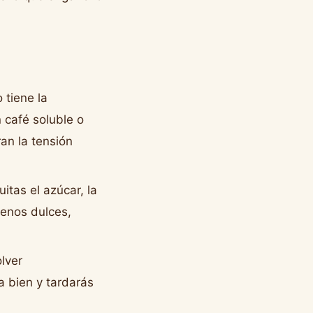
 tiene la
 café soluble o
an la tensión
itas el azúcar, la
enos dulces,
lver
a bien y tardarás