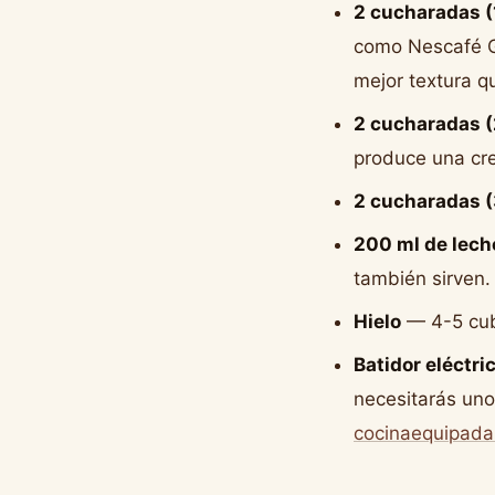
2 cucharadas (
como Nescafé Gol
mejor textura q
2 cucharadas (
produce una cr
2 cucharadas (
200 ml de leche
también sirven.
Hielo
— 4-5 cub
Batidor eléctri
necesitarás uno
cocinaequipada