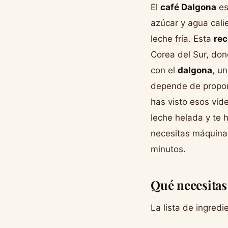
El
café Dalgona
es
azúcar y agua cali
leche fría. Esta
rec
Corea del Sur, don
con el
dalgona
, u
depende de proporc
has visto esos ví
leche helada y te 
necesitas máquina 
minutos.
Qué necesitas
La lista de ingred