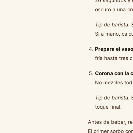
20 segundos y s
oscuro a una cr
Tip de barista:
S
Si a mano, calc
Prepara el vaso
fría hasta tres 
Corona con la 
No mezcles toda
Tip de barista:
E
toque final.
Antes de beber, re
El primer sorbo co