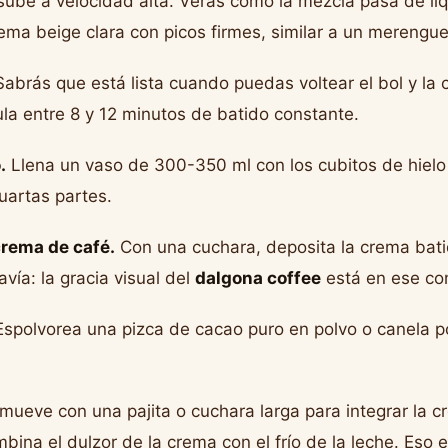
ube a velocidad alta. Verás cómo la mezcla pasa de lí
ema beige clara con picos firmes, similar a un merengue
abrás que está lista cuando puedas voltear el bol y la 
ula entre 8 y 12 minutos de batido constante.
.
Llena un vaso de 300-350 ml con los cubitos de hielo y
cuartas partes.
crema de café.
Con una cuchara, deposita la crema bati
vía: la gracia visual del
dalgona coffee
está en ese co
spolvorea una pizca de cacao puro en polvo o canela p
mueve con una pajita o cuchara larga para integrar la c
mbina el dulzor de la crema con el frío de la leche. Eso