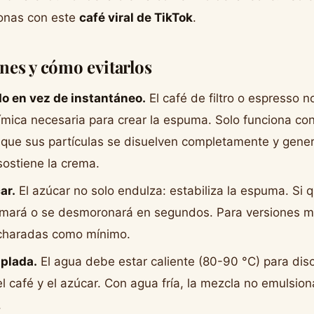
sonas con este
café viral de TikTok
.
es y cómo evitarlos
do en vez de instantáneo.
El café de filtro o espresso no
mica necesaria para crear la espuma. Solo funciona con
 que sus partículas se disuelven completamente y gener
sostiene la crema.
ar.
El azúcar no solo endulza: estabiliza la espuma. Si qu
rmará o se desmoronará en segundos. Para versiones m
ucharadas como mínimo.
mplada.
El agua debe estar caliente (80-90 °C) para diso
l café y el azúcar. Con agua fría, la mezcla no emulsion
.