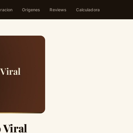
racion
Origenes
Reviews
Calculadora
 Viral