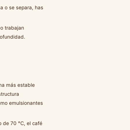
sa o se separa, has
.
no trabajan
rofundidad.
ema más estable
structura
como emulsionantes
 de 70 °C, el café