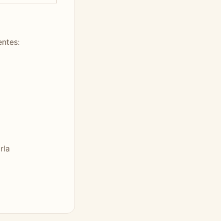
entes:
rla