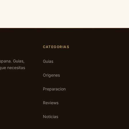
CATEGORIAS
spana. Guias,
Guias
que necesitas
Origenes
Preparacion
Reviews
Noticias