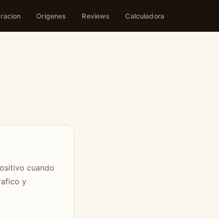
racion
Origenes
Reviews
Calculadora
ositivo cuando
rafico y