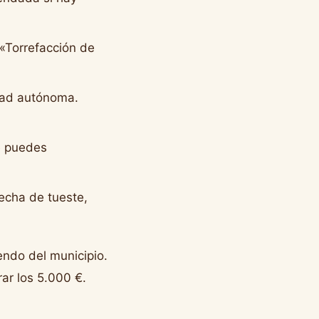
 «Torrefacción de
dad autónoma.
ue puedes
echa de tueste,
endo del municipio.
ar los 5.000 €.