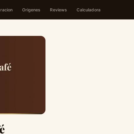
racion
Origenes
Reviews
Calculadora
é