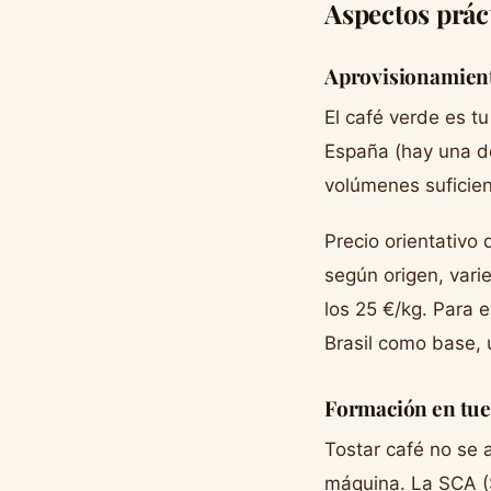
Aspectos prác
Aprovisionamient
El café verde es t
España (hay una d
volúmenes suficien
Precio orientativo
según origen, vari
los 25 €/kg. Para 
Brasil como base, u
Formación en tue
Tostar café no se 
máquina. La SCA (