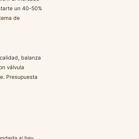
starte un 40-50%
stema de
calidad, balanza
on válvula
te. Presupuesta
endada si hay