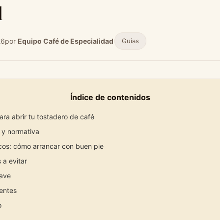
l
26
por
Equipo Café de Especialidad
Guias
Índice de contenidos
ra abrir tu tostadero de café
 y normativa
cos: cómo arrancar con buen pie
 a evitar
lave
entes
o