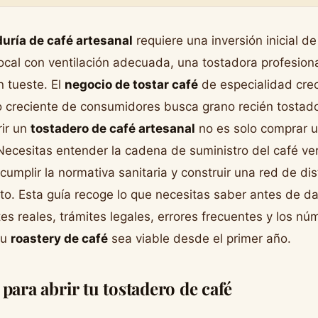
uría de café artesanal
requiere una inversión inicial d
ocal con ventilación adecuada, una tostadora profesiona
n tueste. El
negocio de tostar café
de especialidad cre
 creciente de consumidores busca grano recién tostado
rir un
tostadero de café artesanal
no es solo comprar 
Necesitas entender la cadena de suministro del café ve
 cumplir la normativa sanitaria y construir una red de di
to. Esta guía recoge lo que necesitas saber antes de da
es reales, trámites legales, errores frecuentes y los n
tu
roastery de café
sea viable desde el primer año.
para abrir tu tostadero de café