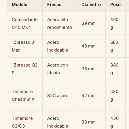
Modelo
Fresas
Diámetro
Peso
Comandante
Acero alto
460
39 mm
C40 MK4
rendimiento
g
1Zpresso J-
Acero
680
48 mm
Max
inoxidable
g
1Zpresso Q2
Acero con
380
38 mm
S
titanio
g
Timemore
530
S2C acero
42 mm
Chestnut X
g
Timemore
Acero
430
38 mm
C2/C3
inoxidable
g