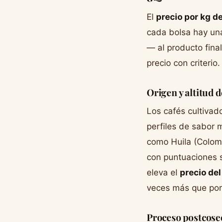
El
precio por kg d
cada bolsa hay un
— al producto fina
precio con criterio.
Origen y altitud d
Los cafés cultivad
perfiles de sabor 
como Huila (Colomb
con puntuaciones s
eleva el
precio del
veces más que por
Proceso postcose