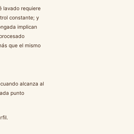
é lavado requiere
trol constante; y
ongada implican
 procesado
más que el mismo
 cuando alcanza al
cada punto
fil.