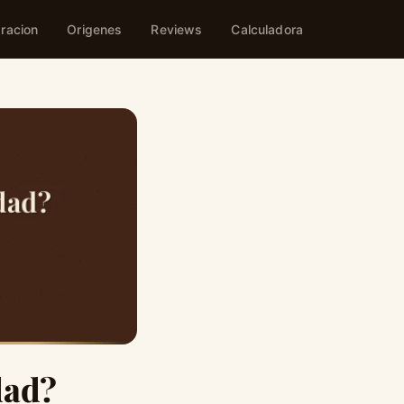
racion
Origenes
Reviews
Calculadora
dad?