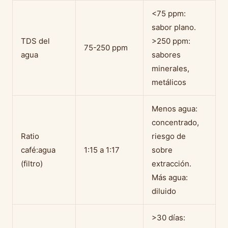
<75 ppm:
sabor plano.
TDS del
>250 ppm:
75-250 ppm
agua
sabores
minerales,
metálicos
Menos agua:
concentrado,
Ratio
riesgo de
café:agua
1:15 a 1:17
sobre
(filtro)
extracción.
Más agua:
diluido
>30 días: