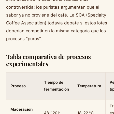
controvertida: los puristas argumentan que el
sabor ya no proviene del café. La SCA (Specialty
Coffee Association) todavía debate si estos lotes
deberían competir en la misma categoría que los
procesos "puros".
Tabla comparativa de procesos
experimentales
Tiempo de
Pe
Proceso
Temperatura
fermentación
tí
Fr
Maceración
48–120 h
18–22 °C
es