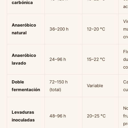
carbónica
ac
Vi
Anaeróbico
36–200 h
12–20 °C
ma
natural
c
Fl
Anaeróbico
24–96 h
15–22 °C
du
lavado
co
Doble
72–150 h
Ca
Variable
fermentación
(total)
cu
No
Levaduras
48–96 h
20–25 °C
fr
inoculadas
pr