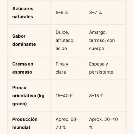
Azúcares
6–9 %
3–7 %
naturales
Dulce,
Amargo,
Sabor
afrutado,
terroso, con
dominante
ácido
cuerpo
Crema en
Fina y
Espesa y
espresso
clara
persistente
Precio
orientativo (kg
15–40 €
8–18 €
grano)
Producción
Aprox. 60–
Aprox. 30–40
mundial
70 %
%