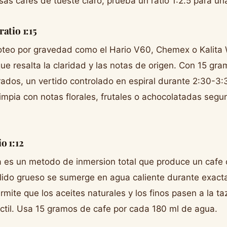
sas cafes de tueste claro, prueba un ratio 1:2.5 para un
atio 1:15
teo por gravedad como el Hario V60, Chemex o Kalita W
que resalta la claridad y las notas de origen. Con 15 gr
ados, un vertido controlado en espiral durante 2:30-3
impia con notas florales, frutales o achocolatadas segun
o 1:12
a es un metodo de inmersion total que produce un cafe
olido grueso se sumerge en agua caliente durante exac
permite que los aceites naturales y los finos pasen a la 
ctil. Usa 15 gramos de cafe por cada 180 ml de agua.