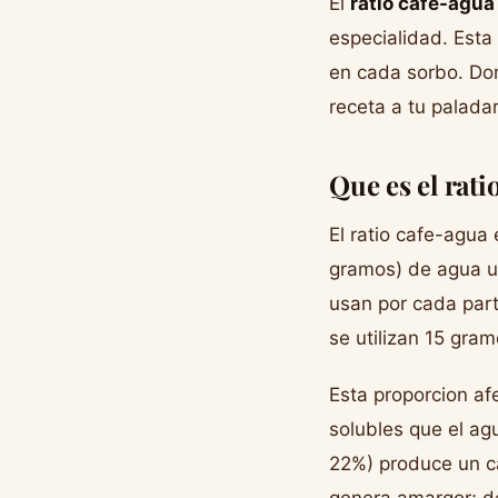
El
ratio cafe-agua
especialidad. Esta 
en cada sorbo. Domi
receta a tu paladar
Que es el rati
El ratio cafe-agua 
gramos) de agua ut
usan por cada part
se utilizan 15 gra
Esta proporcion af
solubles que el agu
22%) produce un ca
genera amargor; d