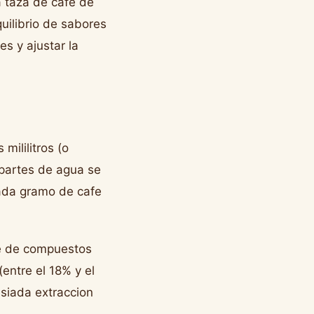
a taza de cafe de
uilibrio de sabores
es y ajustar la
mililitros (o
 partes de agua se
cada gramo de cafe
je de compuestos
entre el 18% y el
asiada extraccion