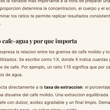
es la variable mas importante a la hora de preparar un
proporcion determina la concentracion, el cuerpo y el eq
nar los ratios te permite replicar resultados consistent
.
o cafe-agua y por que importa
expresa la relacion entre los gramos de cafe molido y los 
ilizados. Se escribe como 1:X, donde X indica cuantas
e de cafe. Por ejemplo, un ratio 1:15 significa que por 
mos de agua.
ecta directamente a la
tasa de extraccion
: el porcenta
a disuelve del cafe molido. Una extraccion equilibrada (
fe con dulzor, acidez agradable y un final limpio. Dem
emasiado poca, un sabor plano y acido.