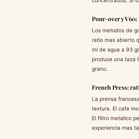
concentrados. Si u
Pour-over y V60: r
Los metodos de go
ratio mas abierto 
ml de agua a 93 gr
produce una taza l
grano.
French Press: rati
La prensa frances
textura. El cafe m
El filtro metalico 
experiencia mas ta