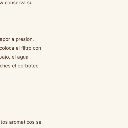
rew conserva su
apor a presion.
oloca el filtro con
bajo, el agua
uches el borboteo
stos aromaticos se