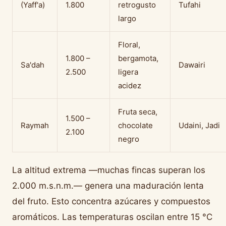
(Yaff'a)
1.800
retrogusto
Tufahi
largo
Floral,
1.800 –
bergamota,
Sa'dah
Dawairi
2.500
ligera
acidez
Fruta seca,
1.500 –
Raymah
chocolate
Udaini, Jadi
2.100
negro
La altitud extrema —muchas fincas superan los
2.000 m.s.n.m.— genera una maduración lenta
del fruto. Esto concentra azúcares y compuestos
aromáticos. Las temperaturas oscilan entre 15 °C